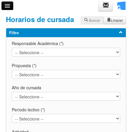
Acceso
Horarios de cursada
Buscar
Limpiar
Fechas de examen
Filtro
Horarios de cursadas
Responsable Académica (*)
Validador de certificados
Ayuda
Propuesta (*)
Año de cursada
Período lectivo (*)
Actividad