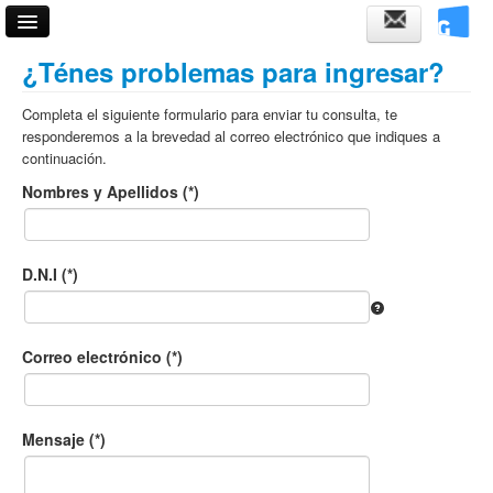
Acceso
¿Ténes problemas para ingresar?
Fechas de examen
Completa el siguiente formulario para enviar tu consulta, te
responderemos a la brevedad al correo electrónico que indiques a
Horarios de cursadas
continuación.
Nombres y Apellidos (*)
Validador de certificados
Ayuda
D.N.I (*)
Correo electrónico (*)
Mensaje (*)