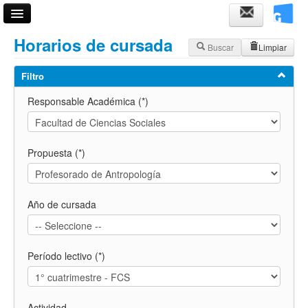
Acceso
Horarios de cursada
Buscar
Limpiar
Fechas de examen
Filtro
Horarios de cursadas
Responsable Académica (*)
Validador de certificados
Ayuda
Propuesta (*)
Año de cursada
Período lectivo (*)
Actividad