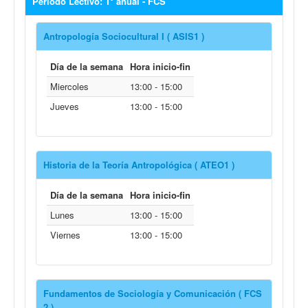
Período Lectivo: 1° anual - FCS
Antropología Sociocultural I ( ASIS1 )
Día de la semana
Hora inicio-fin
Miercoles
13:00 - 15:00
Jueves
13:00 - 15:00
Historia de la Teoría Antropológica ( ATEO1 )
Día de la semana
Hora inicio-fin
Lunes
13:00 - 15:00
Viernes
13:00 - 15:00
Fundamentos de Sociología y Comunicación ( FCS
2 )