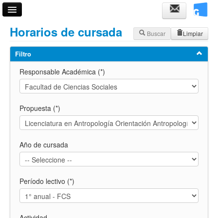
Acceso
Horarios de cursada
Buscar
Limpiar
Fechas de examen
Filtro
Horarios de cursadas
Responsable Académica (*)
Validador de certificados
Ayuda
Propuesta (*)
Año de cursada
Período lectivo (*)
Actividad